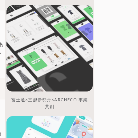
あ
い
富士通×三越伊勢丹×ARCHECO 事業
共創
結