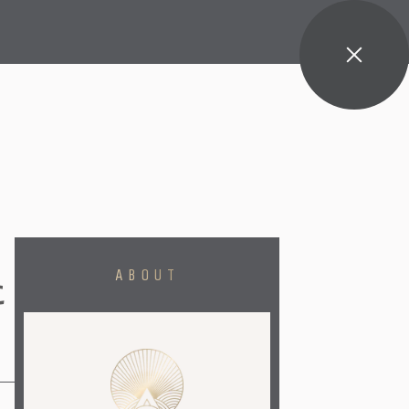
🔇 ON
ABOUT
に