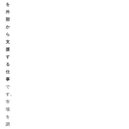
を
外
部
か
ら
支
援
す
る
仕
事
で
す。
市
場
を
調