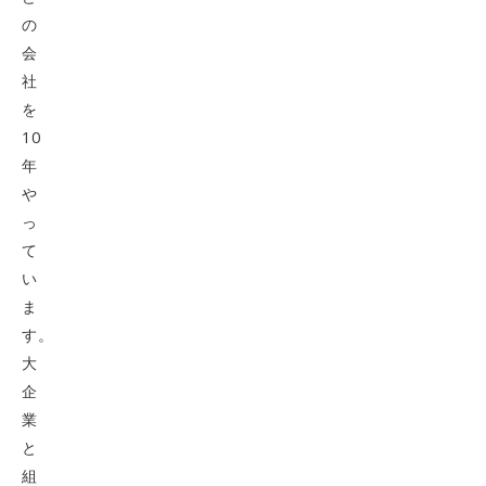
の
会
社
を
10
年
や
っ
て
い
ま
す。
大
企
業
と
組