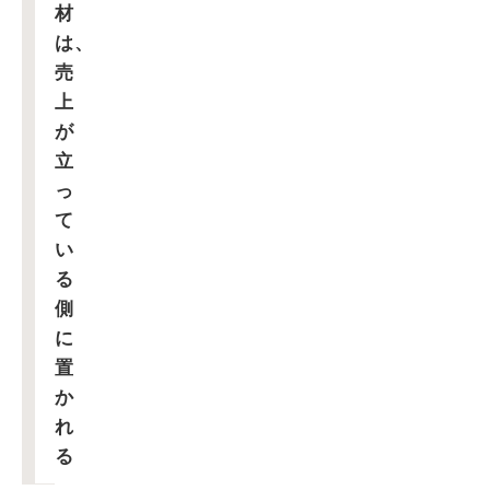
材
は、
売
上
が
立
っ
て
い
る
側
に
置
か
れ
る