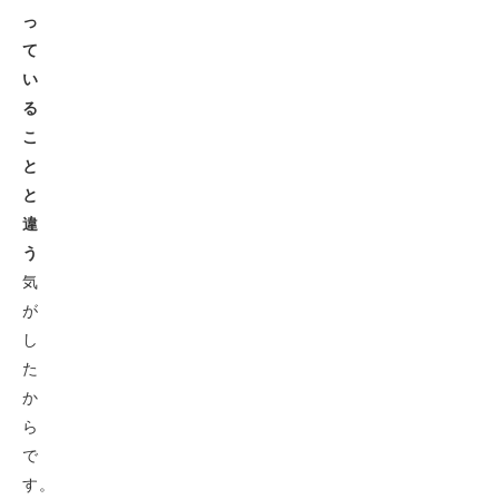
っ
て
い
る
こ
と
と
違
う
気
が
し
た
か
ら
で
す。