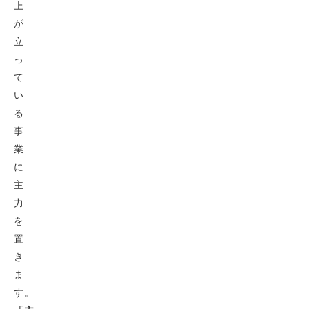
上
が
立
っ
て
い
る
事
業
に
主
力
を
置
き
ま
す。