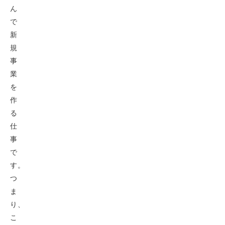
ん
で
新
規
事
業
を
作
る
仕
事
で
す。
つ
ま
り、
こ