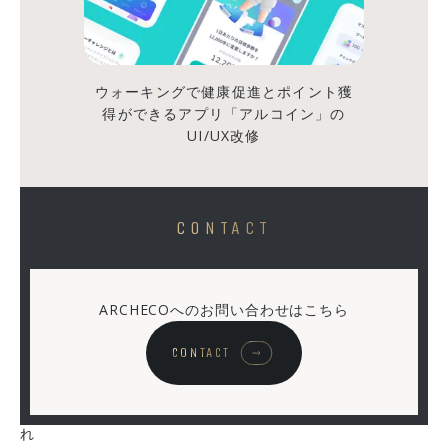
子
ど
ウォーキングで健康促進とポイント獲
も
得ができるアプリ「アルコイン」の
に
UI/UX改修
「パ
パ
の
仕
CONTACT
事
は
な
ARCHECOへのお問い合わせはこちら
に」
CONTACT
と
聞
か
れ