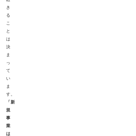
き
る
こ
と
は
決
ま
っ
て
い
ま
す。
「新
規
事
業
は