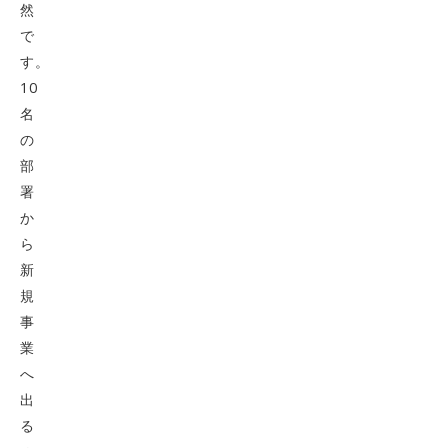
然
で
す。
10
名
の
部
署
か
ら
新
規
事
業
へ
出
る