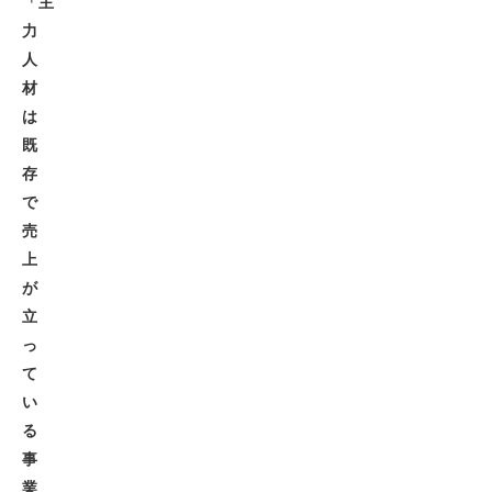
「主
力
人
材
は
既
存
で
売
上
が
立
っ
て
い
る
事
業