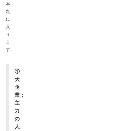
本
題
に
入
り
ま
す。
①
大
企
業：
主
力
の
人