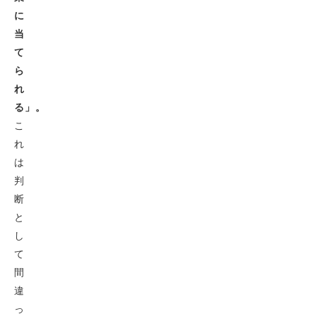
に
当
て
ら
れ
る」。
こ
れ
は
判
断
と
し
て
間
違
っ