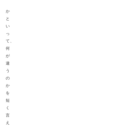
か
と
い
っ
て、
何
が
違
う
の
か
を
短
く
言
え