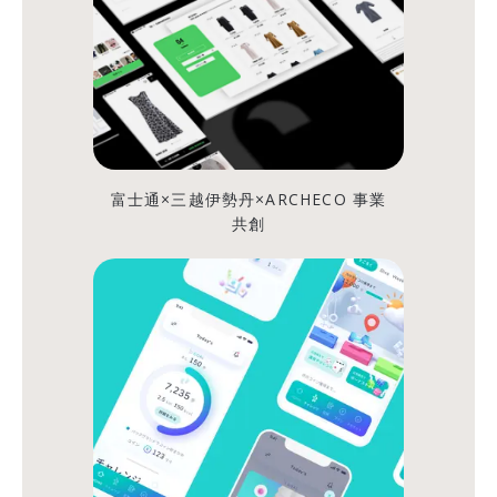
と、
コ
ン
サ
ル
富士通×三越伊勢丹×ARCHECO 事業
の
共創
闇
ARCHECO
OFFICIAL
シ
シ
ェ
ェ
ア
ア
す
す
る
る