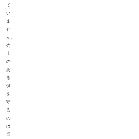
て
い
ま
せ
ん。
売
上
の
あ
る
側
を
守
る
の
は
当