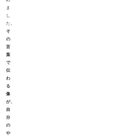
ま
し
た。
そ
の
言
葉
で
伝
わ
る
像
が、
自
分
の
や