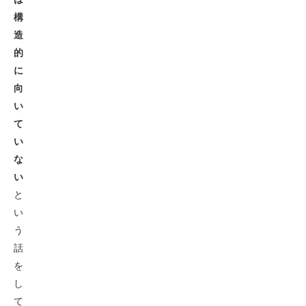
構
造
的
に
向
い
て
い
な
い
と
い
う
話
を
し
て