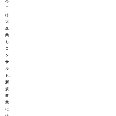
今
日
は、
大
企
業
も
コ
ン
サ
ル
も、
新
規
事
業
に
は