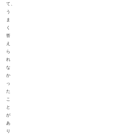
て、
う
ま
く
答
え
ら
れ
な
か
っ
た
こ
と
が
あ
り