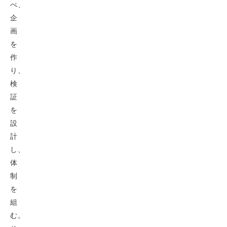
べ、
企
画
を
作
り、
検
証
を
設
計
し、
体
制
を
組
む。