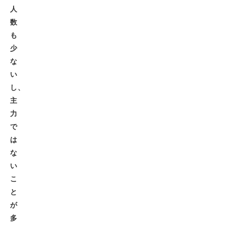
人
数
も
少
な
い
し、
主
力
で
は
な
い
こ
と
が
多