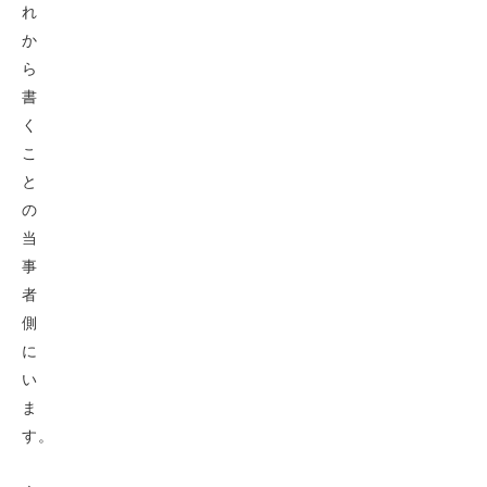
れ
か
ら
書
く
こ
と
の
当
事
者
側
に
い
ま
す。