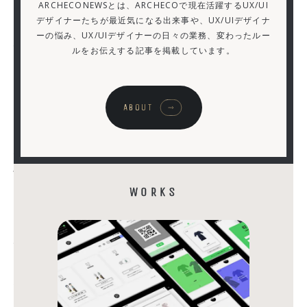
ARCHECONEWSとは、ARCHECOで現在活躍するUX/UI
は？
デザイナーたちが最近気になる出来事や、UX/UIデザイナ
ーの悩み、UX/UIデザイナーの日々の業務、変わったルー
大
ルをお伝えする記事を掲載しています。
企
業
と
ABOUT
の
相
性
が
WORKS
最
悪
な
構
造