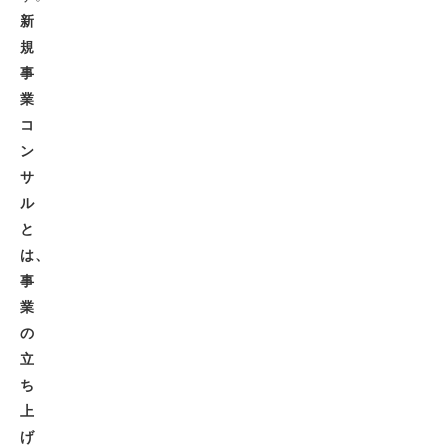
新
規
事
業
コ
ン
サ
ル
と
は、
事
業
の
立
ち
上
げ