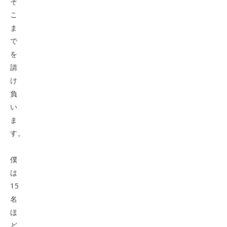
そ
こ
ま
で
を
請
け
負
い
ま
す。
僕
は
15
名
ほ
ど