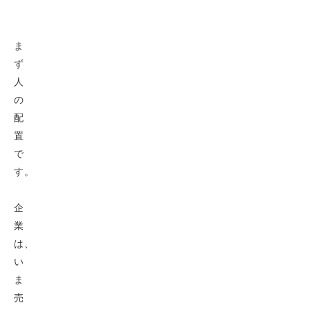
ま
ず
人
の
配
置
で
す。
企
業
は、
い
ま
売