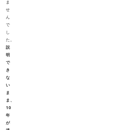
ま
せ
ん
で
し
た。
説
明
で
き
な
い
ま
ま、
10
年
が