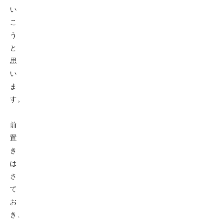
い
こ
う
と
思
い
ま
す。
前
置
き
は
さ
て
お
き、