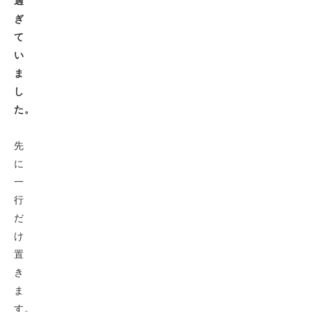
過
ぎ
て
い
ま
し
た。
先
に
一
行
だ
け
置
き
ま
す。