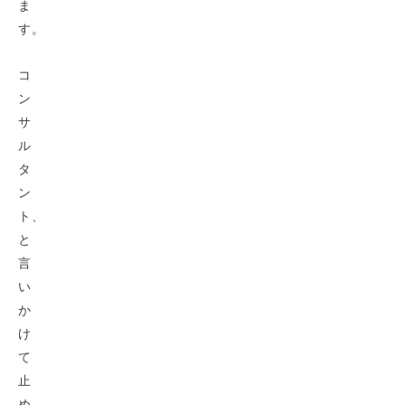
ま
す。
コ
ン
サ
ル
タ
ン
ト、
と
言
い
か
け
て
止
め