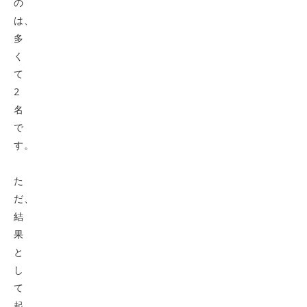
の
は、
多
く
て
2
名
で
す。
た
だ、
結
果
と
し
て
起