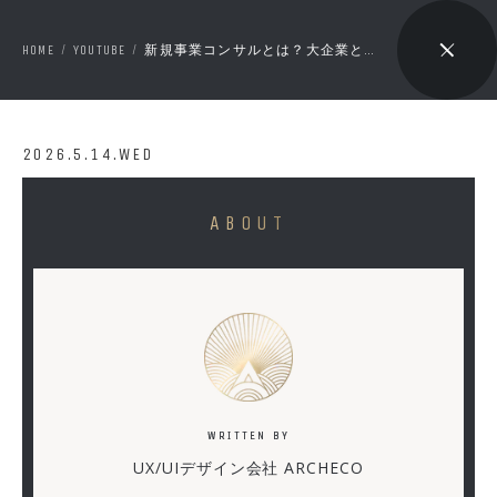
HOME
YOUTUBE
新規事業コンサルとは？大企業との相性が最悪な構造と、コンサルの闇
/
/
🔇 ON
2026.5.14.WED
新
ABOUT
規
事
業
コ
ン
サ
WRITTEN BY
ル
UX/UIデザイン会社 ARCHECO
と