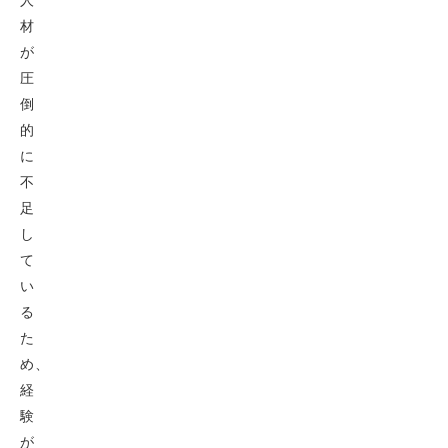
材
が
圧
倒
的
に
不
足
し
て
い
る
た
め、
経
験
が