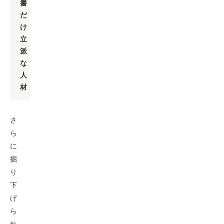
書
だ
け
立
派
な
人
材
さ
ら
に
掘
り
下
げ
ら
れ