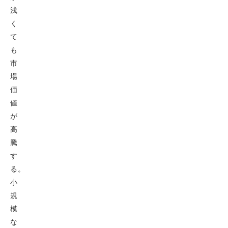
浅
く
て
も
市
場
価
値
が
高
騰
す
る。
小
規
模
な