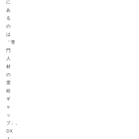
に
あ
る
の
は
「専
門
人
材
の
需
給
ギ
ャ
ッ
プ」。
DX
人