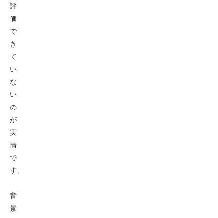
評
価
で
き
て
い
な
い
の
が
実
情
で
す。
背
景