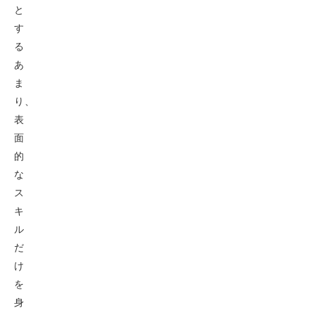
と
す
る
あ
ま
り、
表
面
的
な
ス
キ
ル
だ
け
を
身