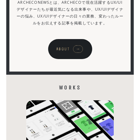
ARCHECONEWSとは、ARCHECOで現在活躍するUX/UI
の
デザイナーたちが最近気になる出来事や、UX/UIデザイナ
ーの悩み、UX/UIデザイナーの日々の業務、変わったルー
ジ
ルをお伝えする記事を掲載しています。
ョ
ブ
ホ
ABOUT
ッ
パ
ー
が
WORKS
大
量
発
生
す