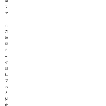
系
フ
ァ
ー
ム
の
須
斎
さ
ん
が、
自
社
で
の
人
材
育