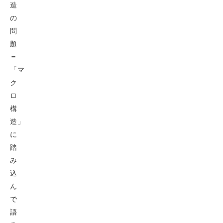
造
の
問
題
＝
「マ
ク
ロ
構
造」
に
踏
み
込
ん
で
語