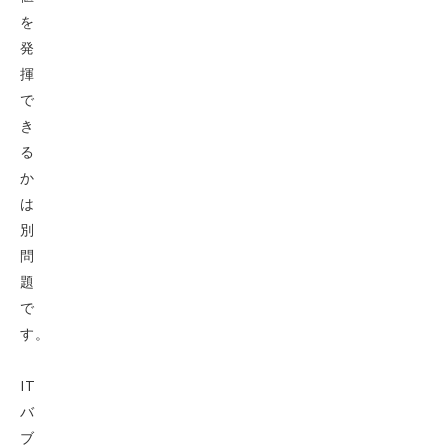
を
発
揮
で
き
る
か
は
別
問
題
で
す。
IT
バ
ブ