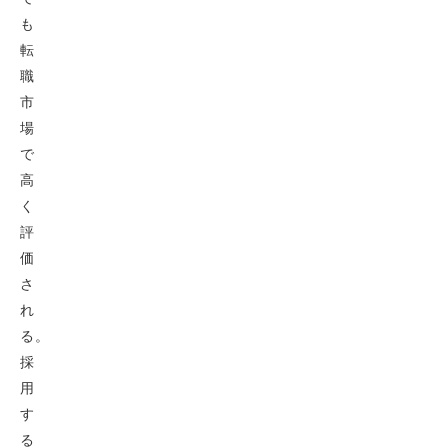
も
転
職
市
場
で
高
く
評
価
さ
れ
る。
採
用
す
る