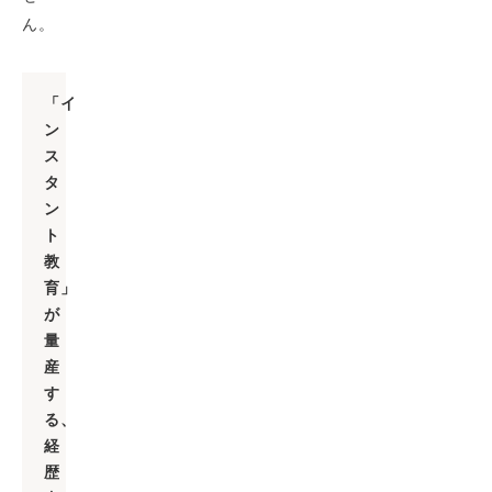
ん。
「イ
ン
ス
タ
ン
ト
教
育」
が
量
産
す
る、
経
歴