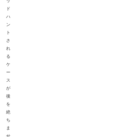
ッ
ド
ハ
ン
ト
さ
れ
る
ケ
ー
ス
が
後
を
絶
ち
ま
せ