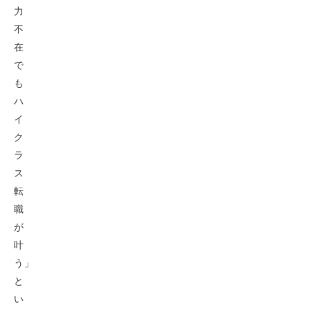
力
不
在
で
も
ハ
イ
ク
ラ
ス
転
職
が
叶
う」
と
い