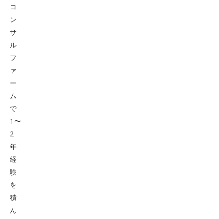
コ
ン
サ
ル
フ
ァ
ー
ム
で
1〜
2
年
経
験
を
積
ん