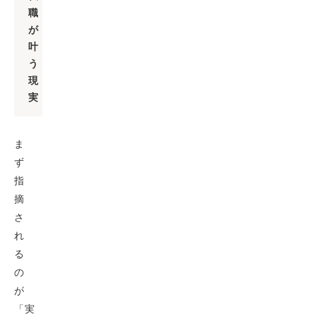
職
が
叶
う
現
実
ま
ず
指
摘
さ
れ
る
の
が
「実