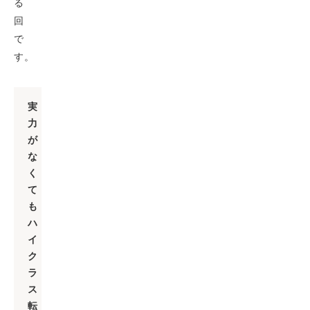
る
回
で
す。
実
力
が
な
く
て
も
ハ
イ
ク
ラ
ス
転