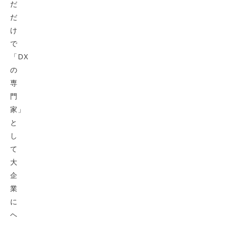
だ
だ
け
で
「DX
の
専
門
家」
と
し
て
大
企
業
に
ヘ