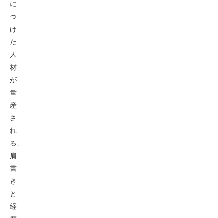
に
つ
け
た
人
材
が
量
産
さ
れ
る。
肩
書
き
と
経