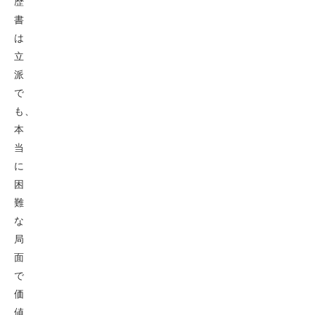
歴
書
は
立
派
で
も、
本
当
に
困
難
な
局
面
で
価
値