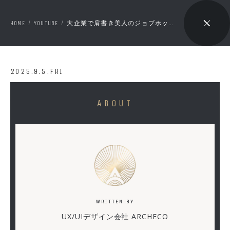
HOME
YOUTUBE
大企業で肩書き美人のジョブホッパーが大量発生する理由とは？
/
/
🔇 ON
2025.9.5.FRI
大
ABOUT
企
業
で
肩
書
き
WRITTEN BY
美
UX/UIデザイン会社 ARCHECO
人