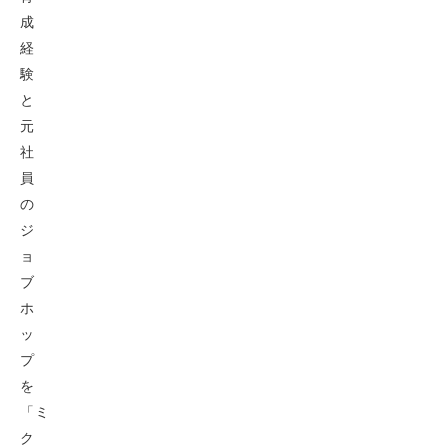
成
経
験
と
元
社
員
の
ジ
ョ
ブ
ホ
ッ
プ
を
「ミ
ク