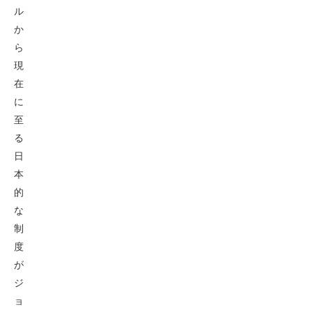
ル
か
ら
現
在
に
至
る
日
本
的
な
制
度
が
ジ
ョ