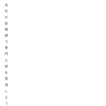
会
社
が
短
期
間
で
専
門
人
材
を
育
成
し
よ
う