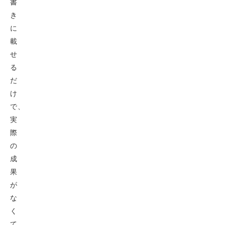
書
き
に
載
せ
る
だ
け
で、
実
際
の
成
果
が
な
く
て