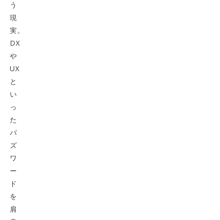
う
現
実。
DX
や
UX
と
い
っ
た
バ
ズ
ワ
ー
ド
を
肩