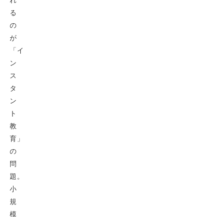
る
の
が
「イ
ン
ス
タ
ン
ト
教
育」
の
問
題。
小
規
模