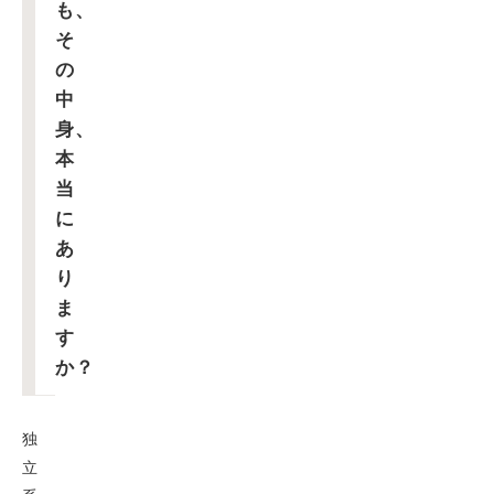
も、
そ
の
中
身、
本
当
に
あ
り
ま
す
か？
独
立