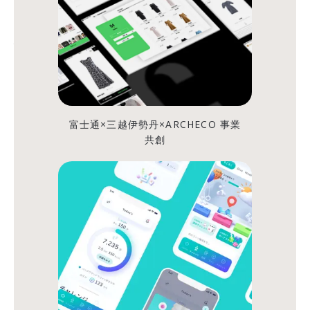
る
理
由
と
は？
富士通×三越伊勢丹×ARCHECO 事業
共創
ARCHECO
OFFICIAL
シ
シ
ェ
ェ
ア
ア
す
す
る
る
「DX
推