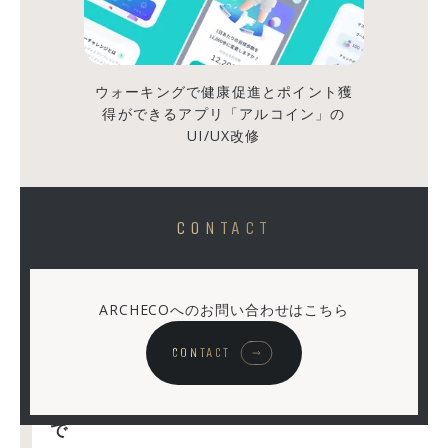
進
部」
「UX
ウォーキングで健康促進とポイント獲
統
得ができるアプリ「アルコイン」の
括
UI/UX改修
室」
──
名
CONTACT
前
は
か
ARCHECOへのお問い合わせはこちら
っ
こ
CONTACT
い
い。
で