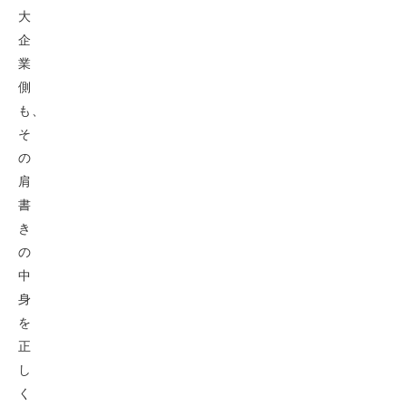
大
企
業
側
も、
そ
の
肩
書
き
の
中
身
を
正
し
く